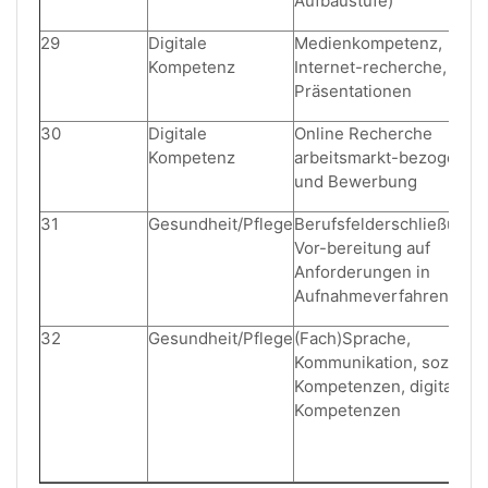
Aufbaustufe)
29
Digitale
Medienkompetenz,
Kompetenz
Internet-recherche,
Präsentationen
30
Digitale
Online Recherche
Kompetenz
arbeitsmarkt-bezogen
und Bewerbung
31
Gesundheit/Pflege
Berufsfelderschließung,
Vor-bereitung auf
Anforderungen in
Aufnahmeverfahren
32
Gesundheit/Pflege
(Fach)Sprache,
Kommunikation, soziale
Kompetenzen, digitale
Kompetenzen