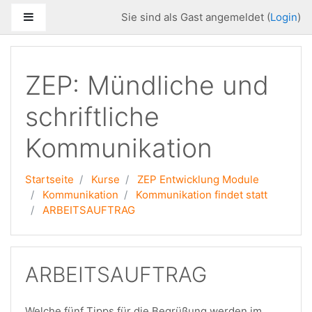
Zum Hauptinhalt
Website-Übersicht
Sie sind als Gast angemeldet (
Login
)
ZEP: Mündliche und
schriftliche
Kommunikation
Startseite
Kurse
ZEP Entwicklung Module
Kommunikation
Kommunikation findet statt
ARBEITSAUFTRAG
ARBEITSAUFTRAG
Welche fünf Tipps für die Begrüßung werden im