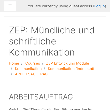
Skip to main content
Side panel
You are currently using guest access (
Log in
)
ZEP: Mündliche und
schriftliche
Kommunikation
Home
Courses
ZEP Entwicklung Module
Kommunikation
Kommunikation findet statt
ARBEITSAUFTRAG
ARBEITSAUFTRAG
Welche fünf Tipps für die Begrüßung werden im